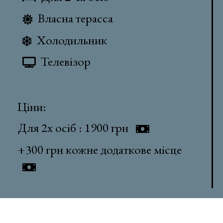
Власна терасса
Холодильник
Телевізор
Ціни:
Для 2х осіб : 1900 грн
+300 грн кожне додаткове місце